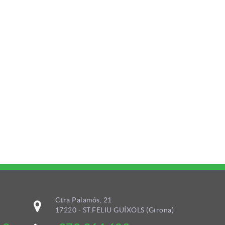
Ctra.Palamós, 21
17220 - ST.FELIU GUÍXOLS (Girona)