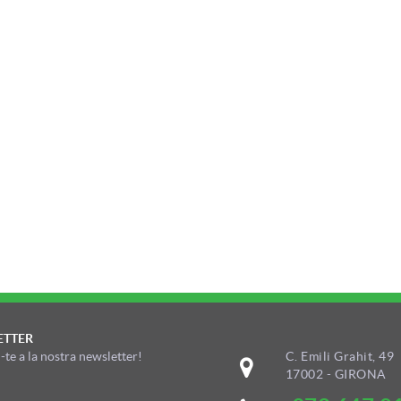
ETTER
-te a la nostra newsletter!
C. Emili Grahit, 49
17002 - GIRONA