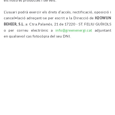
els nostres productes i serveis.
L’usuari podrà exercir els drets d’accés, rectificació, oposició i
cancel•lació adreçant-se per escrit a la Direcció de
H2OWIJN
a: Ctra.Palamós, 21 de 17220 - ST. FELIU GUÍXOLS
BEHEER, S.L.
o per correu electrònic a
info@greenenergi.cat
adjuntant
en qualsevol cas fotocòpia del seu DNI.